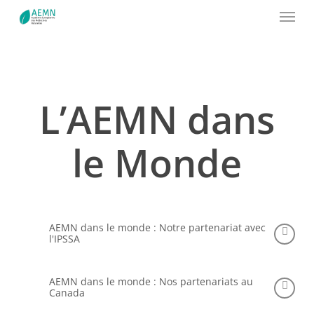
Menu
Skip
to
main
content
L’AEMN dans
le Monde
AEMN dans le monde : Notre partenariat avec
l'IPSSA
L’AEMN dans le monde : Notre école a conclu un
AEMN dans le monde : Nos partenariats au
accord avec l’IPSSA. Dans ce cadre, les anciens élèves
Canada
et les élèves de l’AEMN peuvent obtenir, selon leur