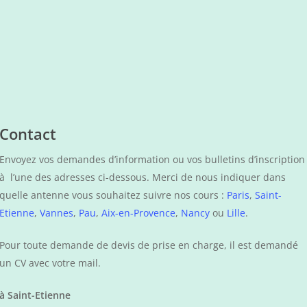
Le doctorat de naturopathie au
06800 Cagnes-sur-Mer
Canada
Tél : (+33) 07 86 57 20 07
Email :
ipssa2017@gmail.com
L’Institut Supérieur de Médecines Alternatives et
Podothérapie (ISMAP) est une école d’enseignement
en ligne. Cette école est accréditée par le
gouvernement fédéral du Canada et la province du
Québec et les associations professionnelles. De plus,
Contact
elle offre un programme de naturopathie avec la
possibilité de décrocher un doctorat. Enfin, elle
Envoyez vos demandes d’information ou vos bulletins d’inscription
propose plusieurs autres cours et certificats à la carte.
à l’une des adresses ci-dessous. Merci de nous indiquer dans
quelle antenne vous souhaitez suivre nos cours :
Paris
,
Saint-
L’ISMAP accrédite les cours de l’AEMN, obtenus par les
Etienne
,
Vannes
,
Pau
,
Aix-en-Provence
,
Nancy
ou
Lille
.
étudiants de l’AEMN au cycle 3. De plus, cette école
propose un programme de cours complémentaire
Pour toute demande de devis de prise en charge, il est demandé
pour obtenir notamment le titre de docteur en
un CV avec votre mail.
naturopathie (diplôme canadien). Avec ce partenariat,
Vous pouvez prendre contact avec :
à Saint-Etienne
nous pouvons renforcer la présence de l’AEMN dans