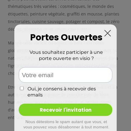
thématiques très variées : cosmétiques, le monde des
étiquettes, peinture végétale, graffiti en mousse, plantes
tinctoriales, cuisine sauvage, potager et compost, le zéro
déchet, alimentation et circuit court…etc…
Malgré cette variété de sujets, ils sont tous reliés
globalement à cet objectif de vivre en harmonie avec la
nature ; harmonie très précaire tant nous sommes dans
l’ignorance (par choix ou pas) des conséquences de nos
choix quotidiens.
Etre naturopathe est une corde de plus à mon arc et un
autre moyen pédagogique de prendre soin de l’être
humain pour qu’il puisse accéder à un certain degré
d’autonomie plus respectueuse du monde qui nous
entoure.