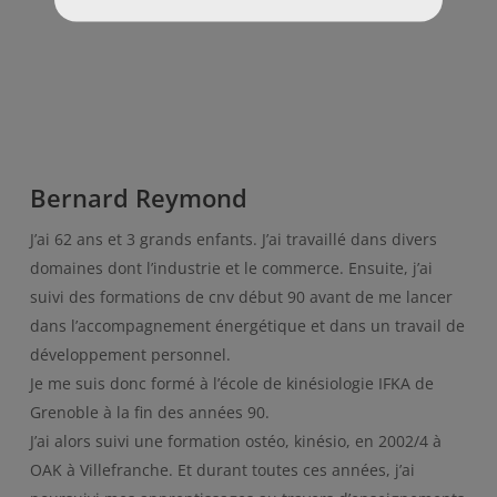
Bernard Reymond
J’ai 62 ans et 3 grands enfants. J’ai travaillé dans divers
domaines dont l’industrie et le commerce. Ensuite, j’ai
suivi des formations de cnv début 90 avant de me lancer
dans l’accompagnement énergétique et dans un travail de
développement personnel.
Je me suis donc formé à l’école de kinésiologie IFKA de
Grenoble à la fin des années 90.
J’ai alors suivi une formation ostéo, kinésio, en 2002/4 à
OAK à Villefranche. Et durant toutes ces années, j’ai