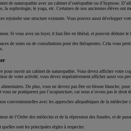
inet de naturopathie avec un cabinet d’ostéopathie ou d’hypnose. D’ail
ie, la sophrologie, le yoga, etc. Certaines de nos anciennes élèves on
lors rejoindre une structure existante. Vous pouvez aussi développer vo
ur. Si vous avez un loyer, il faut être en libéral, et pouvoir déduire l
spaces de soins ou de consultations pour des thérapeutes. Cela vous perm
s.
ter
tre pour ouvrir un cabinet de naturopathie. Vous devez afficher votre co
ation de votre activité, vous devez impérativement afficher aussi vos prest
imentaires. De plus, vous ne devrez pas être en blouse blanche, pour év
vous ne pratiquerez pas l’acupuncture, car nous n’avons pas le droit de 
on conventionnelles avec les approches allopathiques de la médecine c
ateur de l’Ordre des médecins et de la répression des fraudes, et de passe
quelles sont les principales règles à respecter.