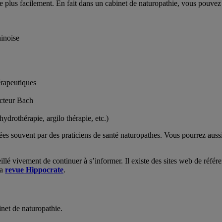
e plus facilement. En fait dans un cabinet de naturopathie, vous pouvez 
hinoise
érapeutiques
octeur Bach
hydrothérapie, argilo thérapie, etc.)
ées souvent par des praticiens de santé naturopathes. Vous pourrez aussi
eillé vivement de continuer à s’informer. Il existe des sites web de réf
la
revue Hippocrate
.
inet de naturopathie.