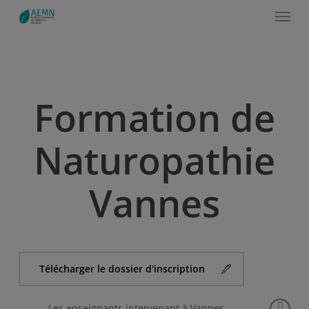
Menu
Skip
to
main
content
Formation de
Naturopathie
Vannes
Télécharger le dossier d'inscription
Les enseignants intervenant à Vannes