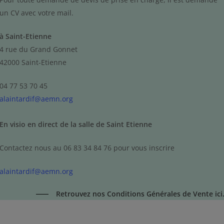
:
la relaxation et revitalisation
un CV avec votre mail.
Caroline Gayet, naturopathe, enseigne :
l’argilo
et la naturo cosmétique,
à Saint-Etienne
Jean Reynaud, ostéopathe, enseigne :
l’anatomie,
4 rue du Grand Gonnet
la physiologie, la biologie cellulaire, et enfin les
42000 Saint-Etienne
dysfonctionnements physiologiques
Pascal Gibouin, naturopathe, enseigne
04 77 53 70 45
:
L’oligothérapie
alaintardif@aemn.org
Tous les cours théoriques de l’école de naturopathie
En visio en direct de la salle de Saint Etienne
Vannes sont vidéo enregistrés.
Contactez nous au 06 83 34 84 76 pour vous inscrire
Pour les stages de regroupement des cycles 1 et 2,
alaintardif@aemn.org
vous serez hébergés par l’école, à Saint Etienne
(hébergement à la charge de l’école).
Retrouvez nos Conditions Générales de Vente ici