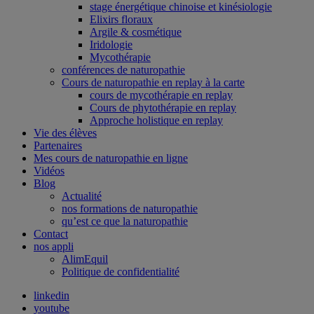
stage énergétique chinoise et kinésiologie
Elixirs floraux
Argile & cosmétique
Iridologie
Mycothérapie
conférences de naturopathie
Cours de naturopathie en replay à la carte
cours de mycothérapie en replay
Cours de phytothérapie en replay
Approche holistique en replay
Vie des élèves
Partenaires
Mes cours de naturopathie en ligne
Vidéos
Blog
Actualité
nos formations de naturopathie
qu’est ce que la naturopathie
Contact
nos appli
AlimEquil
Politique de confidentialité
linkedin
youtube