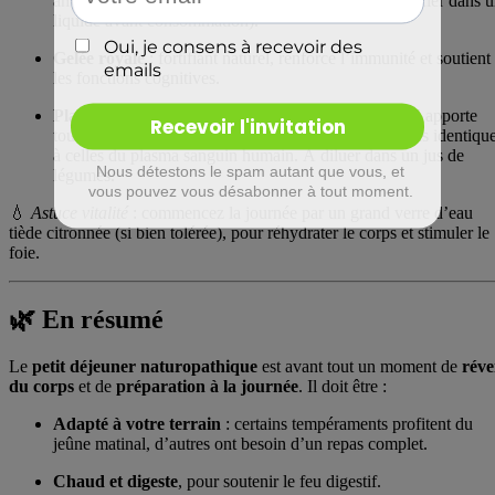
améliorent la satiété et la santé intestinale (à faire gonfler dans 
liquide avant consommation).
Gelée royale
: fortifiant naturel, renforce l’immunité et soutient
les fonctions cognitives.
Plasma marin de Quinton
: reminéralisant global, il apporte
tous les
oligoéléments essentiels
dans des proportions identiqu
à celles du plasma sanguin humain. À diluer dans un jus de
légumes.
💧
Astuce vitalité
: commencez la journée par un grand verre d’eau
tiède citronnée (si bien tolérée), pour réhydrater le corps et stimuler le
foie.
🌿 En résumé
Le
petit déjeuner naturopathique
est avant tout un moment de
réve
du corps
et de
préparation à la journée
. Il doit être :
Adapté à votre terrain
: certains tempéraments profitent du
jeûne matinal, d’autres ont besoin d’un repas complet.
Chaud et digeste
, pour soutenir le feu digestif.