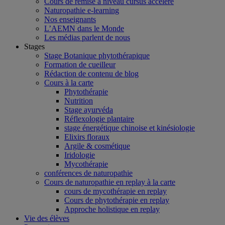
Cours de remise à niveau cursus accéléré
Naturopathie e-learning
Nos enseignants
L’AEMN dans le Monde
Les médias parlent de nous
Stages
Stage Botanique phytothérapique
Formation de cueilleur
Rédaction de contenu de blog
Cours à la carte
Phytothérapie
Nutrition
Stage ayurvéda
Réflexologie plantaire
stage énergétique chinoise et kinésiologie
Elixirs floraux
Argile & cosmétique
Iridologie
Mycothérapie
conférences de naturopathie
Cours de naturopathie en replay à la carte
cours de mycothérapie en replay
Cours de phytothérapie en replay
Approche holistique en replay
Vie des élèves