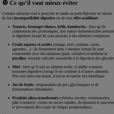
🚫 Ce qu’il vaut mieux éviter
Certains aliments sont à proscrire le matin au petit déjeuner en raison
de leur
incompatibilité digestive
ou de leur
effet acidifiant
:
Yaourts, fromages blancs, kéfir, kombucha
: bien qu’ils
contiennent des probiotiques, leur nature fermentescible perturb
la digestion lorsqu’ils sont associés à des aliments complexes.
Fruits aqueux et acides
(orange, kiwi, pomme, raisin,
agrumes…) : ils fermentent dans l’estomac lorsqu’ils sont
consommés avec des amidons (pain, céréales) et inhibent la
ptyaline
, enzyme salivaire essentielle à la digestion des glucide
Miel
: bien qu’il soit un aliment noble, il inhibe certaines
enzymes digestives lorsqu’il est combiné à d’autres aliments.
Pris seul dans une tisane, il est en revanche très bénéfique.
Jus de fruits
: responsables de pics glycémiques et de
fermentations intestinales.
Produits ultra-transformés
(céréales sucrées, viennoiseries,
pâte à tartiner) : riches en sucres rapides, ils épuisent le pancréa
et provoquent des coups de fatigue postprandiaux.