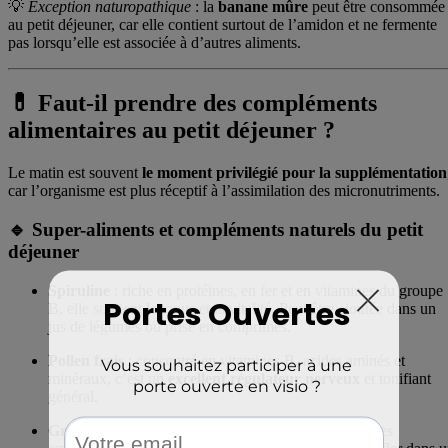
💡
Exception naturopathique
: la
banane mûre
peut être consommée
au petit déjeuner, car elle contient surtout de l’amidon et ne fermente
pas lorsqu’elle est associée à d’autres aliments.
💊 Faut-il prendre des compléments
alimentaires au petit déjeuner ?
Le matin est souvent
le moment privilégié pour la supplémentation
car l’organisme est plus réceptif à l’assimilation des micronutriments.
🔹 Super-aliments et compléments naturels du petit
déjeuner
Spiruline
: riche en protéines, en fer et en vitamines du groupe
B, elle soutient le tonus et la vitalité. Peut être ajoutée dans un
jus de légumes ou prise en comprimés.
Pollen frais
: concentré en vitamines B, acides aminés et
minéraux, c’est un
excellent régulateur nerveux
et tonifiant
général.
Graines de chia
: sources d’oméga-3 et de fibres, elles