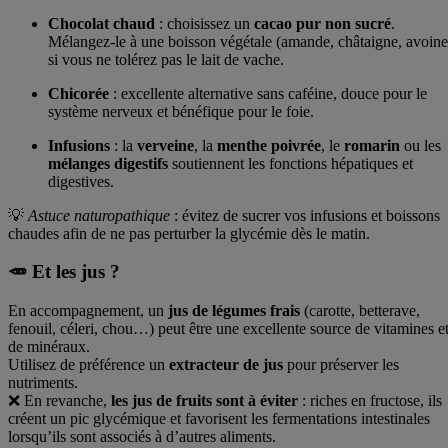
Chocolat chaud
: choisissez un
cacao pur non sucré
.
Mélangez-le à une boisson végétale (amande, châtaigne, avoine
si vous ne tolérez pas le lait de vache.
Chicorée
: excellente alternative sans caféine, douce pour le
système nerveux et bénéfique pour le foie.
Infusions
: la
verveine
, la
menthe poivrée
, le
romarin
ou les
mélanges digestifs
soutiennent les fonctions hépatiques et
digestives.
💡
Astuce naturopathique
: évitez de sucrer vos infusions et boissons
chaudes afin de ne pas perturber la glycémie dès le matin.
🥕 Et les jus ?
En accompagnement, un
jus de légumes frais
(carotte, betterave,
fenouil, céleri, chou…) peut être une excellente source de vitamines e
de minéraux.
Utilisez de préférence un
extracteur de jus
pour préserver les
nutriments.
❌ En revanche,
les jus de fruits sont à éviter
: riches en fructose, ils
créent un pic glycémique et favorisent les fermentations intestinales
lorsqu’ils sont associés à d’autres aliments.