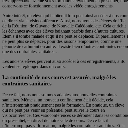
très appréciable. Même si les formations reviennent en présentiel, nou
conservons ce fonctionnement avec les vidéo enregistrements.
Autre intérêt, un élève qui habiterait loin peut ainsi accéder à nos cour
en direct via la visioconférence. Ainsi, nous avons des élèves de l’Ile
de la Réunion, de Guyane, de Nouvelle Calédonie, etc. Cela enrichit
les échanges avec des élèves baignant parfois dans d’autres cultures.
Idem s’il tombe malade et qu’il ne peut se déplacer. Et pareillement s’i
ne peut plus se déplacer, pour des raisons temporaires, comme une
pénurie de carburant ou autre. Il existe bien d’autres contraintes encor
que des contraintes sanitaires…
Les anciens élèves peuvent aussi accéder à ces enregistrements, s’ils
veulent se replonger dans un cours.
La continuité de nos cours est assurée, malgré les
contraintes sanitaires
De ce fait, nous nous sommes adaptés aux nouvelles contraintes
sanitaires. Même si un nouveau confinement était décidé, cela
n’interromprait pratiquement pas la formation. En pratique, un élève
qui ne peut pas venir en présentiel peut suivre le cours en
visioconférence. Ces visioconférences se déroulent dans les condition
du présentiel, en direct de notre salle de cours. De ce fait, il
n’interrompt pas sa formation, malgré les contraintes sanitaires. Et la