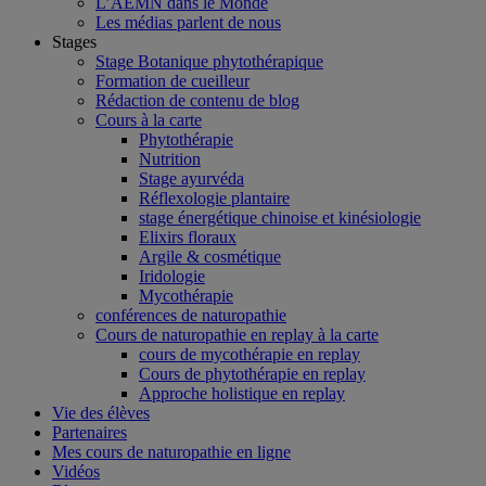
L’AEMN dans le Monde
Les médias parlent de nous
Stages
Stage Botanique phytothérapique
Formation de cueilleur
Rédaction de contenu de blog
Cours à la carte
Phytothérapie
Nutrition
Stage ayurvéda
Réflexologie plantaire
stage énergétique chinoise et kinésiologie
Elixirs floraux
Argile & cosmétique
Iridologie
Mycothérapie
conférences de naturopathie
Cours de naturopathie en replay à la carte
cours de mycothérapie en replay
Cours de phytothérapie en replay
Approche holistique en replay
Vie des élèves
Partenaires
Mes cours de naturopathie en ligne
Vidéos