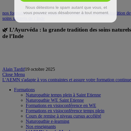
nos formations de naturopathie
🌿 L’Ayurvéda : la grande tradition de
soins naturels de l’Inde
🌿 L’Ayurvéda : la grande tradition des soins naturels
de l’Inde
Alain Tardif
19 octobre 2025
Close Menu
L'AEMN s'adapte à vos contraintes et assure votre formation continue
Formations
Naturopathie temps plein à Saint Etienne
Naturopathie WE Saint Etienne
Formations en visioconférence en WE
Formations en visioconférence temps plein
Cours de remise à niveau cursus accéléré
Naturopathie e-learning
Nos enseignants