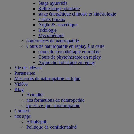
Stage ayurvéda
Réflexologie plantaire
stage énergétique chinoise et kinésiologie
Elixirs floraux
Argile & cosmétique
Iridologie
Mycothérapie
conférences de naturopathie
Cours de naturopathie en replay à la carte
cours de mycothérapie en replay
Cours de phytothérapie en replay
Approche holistique en replay
Vie des élèves
Partenaires
Mes cours de naturopathie en ligne
Vidéos
Blog
Actualité
nos formations de naturopathie
qu’est ce que la naturopathie
Contact
nos appli
AlimEquil
Politique de confidentialité