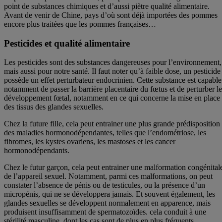
point de substances chimiques et d’aussi piètre qualité alimentaire.
Avant de venir de Chine, pays d’où sont déjà importées des pommes
encore plus traitées que les pommes françaises…
Pesticides et qualité alimentaire
Les pesticides sont des substances dangereuses pour l’environnement,
mais aussi pour notre santé. Il faut noter qu’à faible dose, un pesticide
possède un effet perturbateur endocrinien. Cette substance est capable
notamment de passer la barrière placentaire du fœtus et de perturber le
développement fœtal, notamment en ce qui concerne la mise en place
des tissus des glandes sexuelles.
Chez la future fille, cela peut entrainer une plus grande prédisposition
des maladies hormonodépendantes, telles que l’endométriose, les
fibromes, les kystes ovariens, les mastoses et les cancer
hormonodépendants.
Chez le futur garçon, cela peut entrainer une malformation congénital
de l’appareil sexuel. Notamment, parmi ces malformations, on peut
constater l’absence de pénis ou de testicules, ou la présence d’un
micropénis, qui ne se développera jamais. Et souvent également, les
glandes sexuelles se développent normalement en apparence, mais
produisent insuffisamment de spermatozoïdes. cela conduit à une
stérilité masculine, dont les cas sont de plus en plus fréquents.