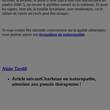
ou rosat, la lavande, le purin d’ortie (qui a failli être interdit dans les
années 2000 !), ou encore le pyrèthre naturel ou la roténone. Et pour
les vignes, bien sûr, la bouillie bordelaise, avec modération, car le
sulfate de cuivre en excès peut être toxique.
Si vous voulez être informés correctement sur la qualité alimentaire,
vous pouvez suivre nos
formations de naturopathie
.
Alain Tardif
Article suivant
Charlatan ou naturopathe,
attention aux pseudo thérapeutes !