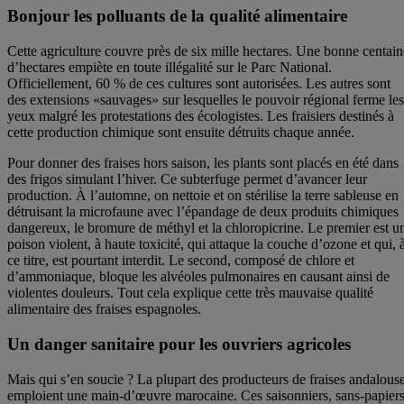
Bonjour les polluants de la qualité alimentaire
Cette agriculture couvre près de six mille hectares. Une bonne centain
d’hectares empiète en toute illégalité sur le Parc National.
Officiellement, 60 % de ces cultures sont autorisées. Les autres sont
des extensions «sauvages» sur lesquelles le pouvoir régional ferme les
yeux malgré les protestations des écologistes. Les fraisiers destinés à
cette production chimique sont ensuite détruits chaque année.
Pour donner des fraises hors saison, les plants sont placés en été dans
des frigos simulant l’hiver. Ce subterfuge permet d’avancer leur
production. À l’automne, on nettoie et on stérilise la terre sableuse en
détruisant la microfaune avec l’épandage de deux produits chimiques
dangereux, le bromure de méthyl et la chloropicrine. Le premier est u
poison violent, à haute toxicité, qui attaque la couche d’ozone et qui, 
ce titre, est pourtant interdit. Le second, composé de chlore et
d’ammoniaque, bloque les alvéoles pulmonaires en causant ainsi de
violentes douleurs. Tout cela explique cette très mauvaise qualité
alimentaire des fraises espagnoles.
Un danger sanitaire pour les ouvriers agricoles
Mais qui s’en soucie ? La plupart des producteurs de fraises andalous
emploient une main-d’œuvre marocaine. Ces saisonniers, sans-papiers