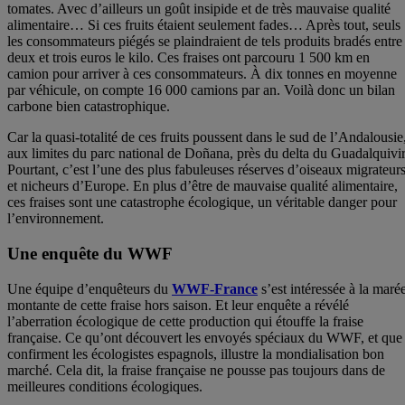
tomates. Avec d’ailleurs un goût insipide et de très mauvaise qualité
alimentaire… Si ces fruits étaient seulement fades… Après tout, seuls
les consommateurs piégés se plaindraient de tels produits bradés entre
deux et trois euros le kilo. Ces fraises ont parcouru 1 500 km en
camion pour arriver à ces consommateurs. À dix tonnes en moyenne
par véhicule, on compte 16 000 camions par an. Voilà donc un bilan
carbone bien catastrophique.
Car la quasi-totalité de ces fruits poussent dans le sud de l’Andalousie
aux limites du parc national de Doñana, près du delta du Guadalquivir
Pourtant, c’est l’une des plus fabuleuses réserves d’oiseaux migrateur
et nicheurs d’Europe. En plus d’être de mauvaise qualité alimentaire,
ces fraises sont une catastrophe écologique, un véritable danger pour
l’environnement.
Une enquête du WWF
Une équipe d’enquêteurs du
WWF-France
s’est intéressée à la maré
montante de cette fraise hors saison. Et leur enquête a révélé
l’aberration écologique de cette production qui étouffe la fraise
française. Ce qu’ont découvert les envoyés spéciaux du WWF, et que
confirment les écologistes espagnols, illustre la mondialisation bon
marché. Cela dit, la fraise française ne pousse pas toujours dans de
meilleures conditions écologiques.