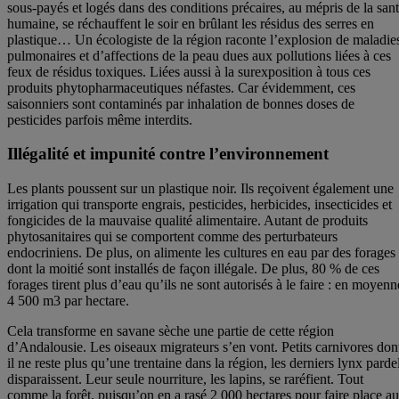
sous-payés et logés dans des conditions précaires, au mépris de la san
humaine, se réchauffent le soir en brûlant les résidus des serres en
plastique… Un écologiste de la région raconte l’explosion de maladie
pulmonaires et d’affections de la peau dues aux pollutions liées à ces
feux de résidus toxiques. Liées aussi à la surexposition à tous ces
produits phytopharmaceutiques néfastes. Car évidemment, ces
saisonniers sont contaminés par inhalation de bonnes doses de
pesticides parfois même interdits.
Illégalité et impunité contre l’environnement
Les plants poussent sur un plastique noir. Ils reçoivent également une
irrigation qui transporte engrais, pesticides, herbicides, insecticides et
fongicides de la mauvaise qualité alimentaire. Autant de produits
phytosanitaires qui se comportent comme des perturbateurs
endocriniens. De plus, on alimente les cultures en eau par des forages
dont la moitié sont installés de façon illégale. De plus, 80 % de ces
forages tirent plus d’eau qu’ils ne sont autorisés à le faire : en moyenn
4 500 m3 par hectare.
Cela transforme en savane sèche une partie de cette région
d’Andalousie. Les oiseaux migrateurs s’en vont. Petits carnivores don
il ne reste plus qu’une trentaine dans la région, les derniers lynx parde
disparaissent. Leur seule nourriture, les lapins, se raréfient. Tout
comme la forêt, puisqu’on en a rasé 2 000 hectares pour faire place a