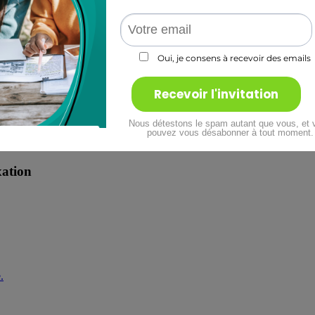
Actualité
Neurocalm, l’appareil idéal pour le 
xation
.