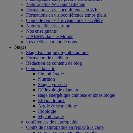
Naturopathie WE Saint Etienne
Formations en visioconférence en WE
Formations en visioconférence temps plein
Cours de remise à niveau cursus accéléré
Naturopathie e-learning
Nos enseignants
L’AEMN dans le Monde
Les médias parlent de nous
Stages
Stage Botanique phytothérapique
Formation de cueilleur
Rédaction de contenu de blog
Cours à la carte
Phytothérapie
Nutrition
Stage ayurvéda
Réflexologie plantaire
stage énergétique chinoise et kinésiologie
Elixirs floraux
Argile & cosmétique
Iridologie
Mycothérapie
conférences de naturopathie
Cours de naturopathie en replay à la carte
cours de mycothérapie en replay