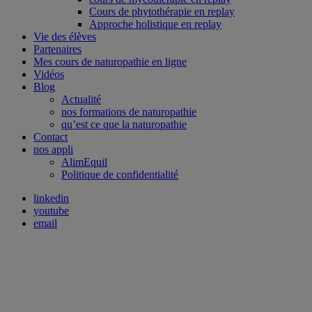
Cours de phytothérapie en replay
Approche holistique en replay
Vie des élèves
Partenaires
Mes cours de naturopathie en ligne
Vidéos
Blog
Actualité
nos formations de naturopathie
qu’est ce que la naturopathie
Contact
nos appli
AlimEquil
Politique de confidentialité
linkedin
youtube
email