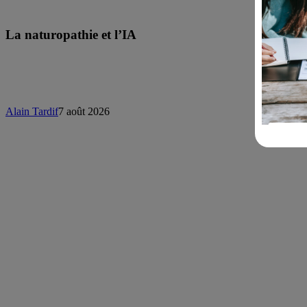
La naturopathie et l’IA
Alain Tardif
7 août 2026