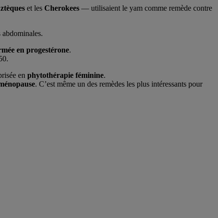
ztèques
et les
Cherokees
— utilisaient le yam comme remède contre
s abdominales.
rmée en progestérone
.
50.
prisée en
phytothérapie féminine
.
 ménopause
. C’est même un des remèdes les plus intéressants pour