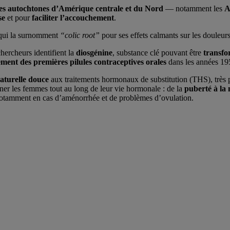
es autochtones d’Amérique centrale et du Nord
— notamment les
A
se
et pour
faciliter l’accouchement
.
s, qui la surnomment
“colic root”
pour ses effets calmants sur les douleur
chercheurs identifient la
diosgénine
, substance clé pouvant être
transfo
ment des premières pilules contraceptives orales
dans les années 19
naturelle douce
aux traitements hormonaux de substitution (THS), très 
er les femmes tout au long de leur vie hormonale : de la
puberté à la
, notamment en cas d’aménorrhée et de problèmes d’ovulation.