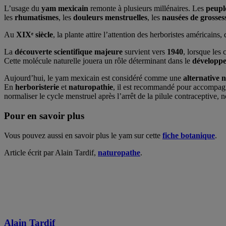
L’usage du
yam mexicain
remonte à plusieurs millénaires. Les
peupl
les
rhumatismes
, les
douleurs menstruelles
, les
nausées de grosses
Au
XIXᵉ siècle
, la plante attire l’attention des herboristes américain
La
découverte scientifique majeure
survient vers
1940
, lorsque les 
Cette molécule naturelle jouera un rôle déterminant dans le
développe
Aujourd’hui, le yam mexicain est considéré comme une
alternative 
En
herboristerie
et
naturopathie
, il est recommandé pour accompagn
normaliser le cycle menstruel après l’arrêt de la pilule contraceptive
Pour en savoir plus
Vous pouvez aussi en savoir plus le yam sur cette
fiche botanique
.
Article écrit par Alain Tardif,
naturopathe
.
Alain Tardif