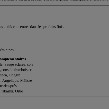
s actifs concentrés dans les produits finis.
féminines :
complémentaires
le, Sauge sclarée, soja
rgeons de framboisier
 Maca, Onagre
al, Angélique, Mélisse
e-des-prés
tabashir, Ortie