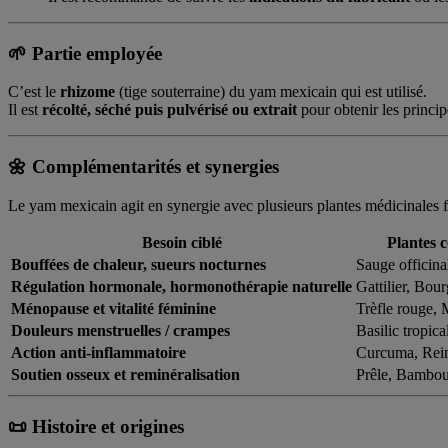
🌱 Partie employée
C’est le
rhizome
(tige souterraine) du yam mexicain qui est utilisé.
Il est
récolté, séché puis pulvérisé ou extrait
pour obtenir les principe
🌼 Complémentarités et synergies
Le yam mexicain agit en synergie avec plusieurs plantes médicinales 
Besoin ciblé
Plantes 
Bouffées de chaleur, sueurs nocturnes
Sauge officina
Régulation hormonale, hormonothérapie naturelle
Gattilier, Bou
Ménopause et vitalité féminine
Trèfle rouge,
Douleurs menstruelles / crampes
Basilic tropic
Action anti-inflammatoire
Curcuma, Rein
Soutien osseux et reminéralisation
Prêle, Bambou 
📜 Histoire et origines