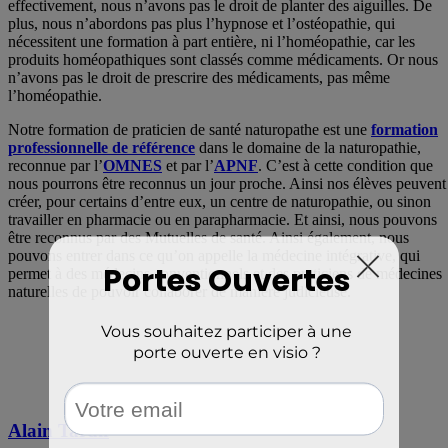
effectivement, nous n’avons pas le droit de planter des aiguilles. De
plus, nous n’abordons pas plus l’hypnose et l’ostéopathie, qui
nécessitent une formation à part entière, ni l’homéopathie, car les
produits homéopathiques sont classés comme médicaments. Or nous
n’avons pas le droit de prescrire des médicaments, pas même
l’homéopathie.
Notre formation de praticien de santé naturopathe est une
formation
professionnelle de référence
dans le domaine de la naturopathie,
reconnue par l’
OMNES
et par l’
APNF
. C’est à cette condition que
nous pourrons être reconnus un jour proche. Ainsi nos élèves peuvent
créer, pour certains d’entre eux, un centre de naturopathie, ou sinon
travailler en pharmacie ou en parapharmacie. Et ainsi, nous pouvons
être reconnus par des Mutuelles de santé. Ainsi également, nous
pouvons entrer dans ce qu’on appelle la médecine intégrative, qui
permet à des médecins conventionnels et des praticiens de médecines
naturelles de pouvoir collaborer de manière judicieuse.
Alain Tardif