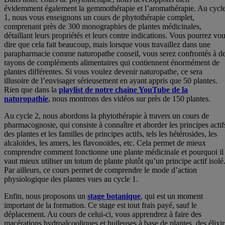
évidemment également la gemmothérapie et l’aromathérapie. Au cycl
1, nous vous enseignons un cours de phytothérapie complet,
comprenant près de 300 monographies de plantes médicinales,
détaillant leurs propriétés et leurs contre indications. Vous pourrez vo
dire que cela fait beaucoup, mais lorsque vous travaillez dans une
parapharmacie comme naturopathe conseil, vous serez confrontés à d
rayons de compléments alimentaires qui contiennent énormément de
plantes différentes. Si vous voulez devenir naturopathe, ce sera
illusoire de l’envisager sérieusement en ayant appris que 50 plantes.
Rien que dans la
playlist de notre chaine YouTube de la
naturopathie
, nous montrons des vidéos sur près de 150 plantes.
Au cycle 2, nous abordons la phytothérapie à travers un cours de
pharmacognosie, qui consiste à connaître et aborder les principes actif
des plantes et les familles de principes actifs, tels les hétérosides, les
alcaloïdes, les amers, les flavonoïdes, etc. Cela permet de mieux
comprendre comment fonctionne une plante médicinale et pourquoi il
vaut mieux utiliser un totum de plante plutôt qu’un principe actif isolé
Par ailleurs, ce cours permet de comprendre le mode d’action
physiologique des plantes vues au cycle 1.
Enfin, nous proposons un
stage botanique
, qui est un moment
important de la formation. Ce stage est tout frais payé, sauf le
déplacement. Au cours de celui-ci, vous apprendrez à faire des
macérations hydroalcooliques et huileuses à base de plantes, des élixir