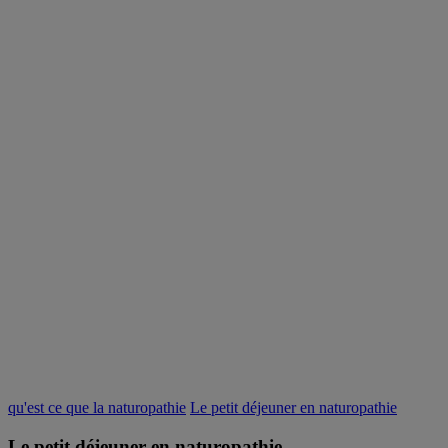
qu'est ce que la naturopathie
Le petit déjeuner en naturopathie
Le petit déjeuner en naturopathie